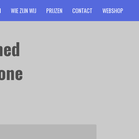
M
WIE ZIJN WIJ
PRIJZEN
CONTACT
WEBSHOP
hed
one