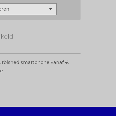
akeld
furbished smartphone vanaf €
ie