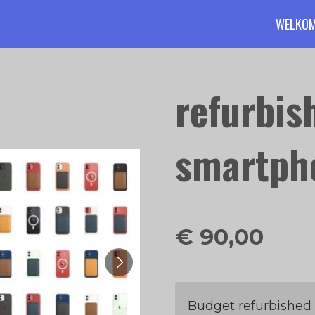
WELKO
refurbis
smartph
€ 90,00
Budget refurbished